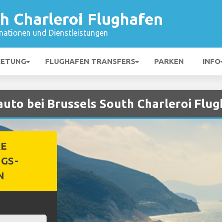
h Charleroi Flughafen
mationen und Dienstleistungen
IETUNG
FLUGHAFEN TRANSFERS
PARKEN
INFO
auto bei Brussels South Charleroi Flu
RE
GS-
N