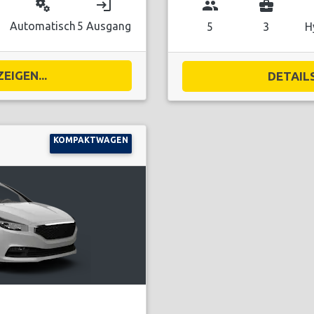
miscellaneous_services
login
group
business_center
Automatisch
5 Ausgang
5
3
H
EIGEN...
DETAILS
KOMPAKTWAGEN