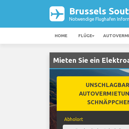
Brussels Sout
Notwendige Flughafen Infor
HOME
FLÜGE
AUTOVERM
Mieten Sie ein Elektro
UNSCHLAGBA
AUTOVERMIETUN
SCHNÄPPCHE
Abholort