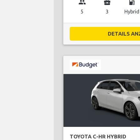
group
business_center
local_gas_station
5
3
Hybrid
DETAILS ANZ
TOYOTA C-HR HYBRID