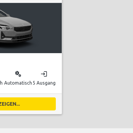
miscellaneous_services
login
ch
Automatisch
5 Ausgang
EIGEN...