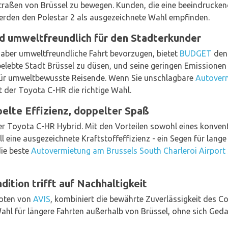
Straßen von Brüssel zu bewegen. Kunden, die eine beeindrucke
rden den Polestar 2 als ausgezeichnete Wahl empfinden.
 umweltfreundlich für den Stadterkunder
, aber umweltfreundliche Fahrt bevorzugen, bietet
BUDGET
den 
 belebte Stadt Brüssel zu düsen, und seine geringen Emissionen
ür umweltbewusste Reisende. Wenn Sie unschlagbare
Autoverm
t der Toyota C-HR die richtige Wahl.
elte Effizienz, doppelter Spaß
der Toyota C-HR Hybrid. Mit den Vorteilen sowohl eines konven
l eine ausgezeichnete Kraftstoffeffizienz - ein Segen für lan
die beste
Autovermietung am Brussels South Charleroi Airport
dition trifft auf Nachhaltigkeit
boten von
AVIS
, kombiniert die bewährte Zuverlässigkeit des Co
e Wahl für längere Fahrten außerhalb von Brüssel, ohne sich Ge