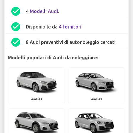
check_circle
4
Modelli Audi
.
check_circle
Disponibile da
4 fornitori
.
check_circle
8 Audi preventivi di autonoleggio cercati.
Modelli popolari di Audi da noleggiare:
Audi A1
Audi A3