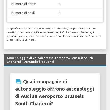
Numero di porte
5
Numero di posti
5
Le specifiche mostrate sono solo a scopo informativo, non possiamo garantire
l'esatto modello e le specifiche del veicolo Audi A3 che riceverai. Per dettagli
specifici è necessario verificare con la società di autonoleggio indicata su Aeroporto
Brussels South Charleroi.
Audi Noleggio di veicoli presso Aeroporto Brussels South
Charleroi - Domande frequenti
question_answer
Quali compagnie di
autonoleggio offrono autonoleggi
di Audi su Aeroporto Brussels
South Charleroi?