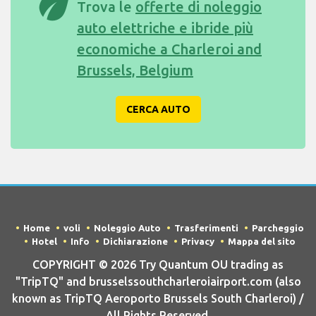
eco
Trova le
offerte di noleggio
auto elettriche e ibride più
economiche a Charleroi and
Brussels, Belgium
CERCA AUTO
Home
voli
Noleggio Auto
Trasferimenti
Parcheggio
Hotel
Info
Dichiarazione
Privacy
Mappa del sito
COPYRIGHT © 2026 Try Quantum OU trading as
"TripTQ" and brusselssouthcharleroiairport.com (also
known as TripTQ Aeroporto Brussels South Charleroi) /
All Rights Reserved.