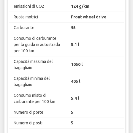
emissioni di CO2
124 g/km
Ruote motrici
Front wheel drive
Carburante
95
Consumo di carburante
per la guida in autostrada
5.1 l
per 100 km
Capacità massima del
1050 l
bagagliaio
Capacità minima del
405 l
bagagliaio
Consumo misto di
5.4 l
carburante per 100 km
Numero di porte
5
Numero di posti
5