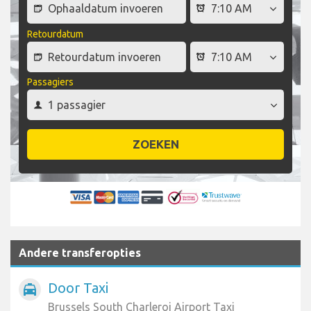
Retourdatum
Passagiers
ZOEKEN
Andere transferopties
Door Taxi
local_taxi
Brussels South Charleroi Airport Taxi