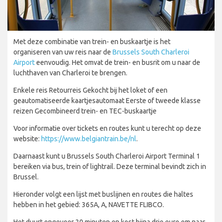
Met deze combinatie van trein- en buskaartje is het
organiseren van uw reis naar de
Brussels South Charleroi
Airport
eenvoudig. Het omvat de trein- en busrit om u naar de
luchthaven van Charleroi te brengen.
Enkele reis Retourreis Gekocht bij het loket of een
geautomatiseerde kaartjesautomaat Eerste of tweede klasse
reizen Gecombineerd trein- en TEC-buskaartje
Voor informatie over tickets en routes kunt u terecht op deze
website:
https://www.belgiantrain.be/nl
.
Daarnaast kunt u Brussels South Charleroi Airport Terminal 1
bereiken via bus, trein of lightrail. Deze terminal bevindt zich in
Brussel.
Hieronder volgt een lijst met buslijnen en routes die haltes
hebben in het gebied: 365A, A, NAVETTE FLIBCO.
Het duurt ongeveer 20 minuten en kost bijna drie euro om naar