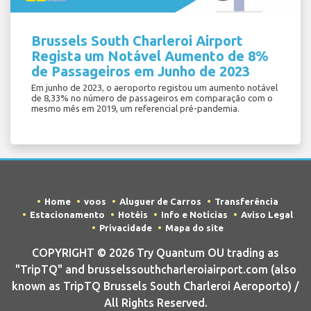
Brussels South Charleroi Airport
Regista um Notável Aumento de 8%
de Passageiros em Junho de 2023
Em junho de 2023, o aeroporto registou um aumento notável
de 8,33% no número de passageiros em comparação com o
mesmo mês em 2019, um referencial pré-pandemia.
Home
voos
Aluguer de Carros
Transferência
Estacionamento
Hotéis
Info e Notícias
Aviso Legal
Privacidade
Mapa do site
COPYRIGHT © 2026 Try Quantum OU trading as
"TripTQ" and brusselssouthcharleroiairport.com (also
known as TripTQ Brussels South Charleroi Aeroporto) /
All Rights Reserved.